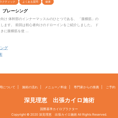
ラクティック
よくある質問
健康
 ブレーシング
向け 体幹部のインナーマッスルのひとつである、 「腹横筋」の
します。 前回は初心者向けのドローインをご紹介しました。 ド
に腹横筋を使 ...
ング
術
用について
施術の流れ
メニュー／料金
専門家からの推薦
ご予約
深見理恵 出張カイロ施術
国際基準カイロプラクター
Copyright © 2020 深見理恵 出張カイロ施術 All Rights Reserved.