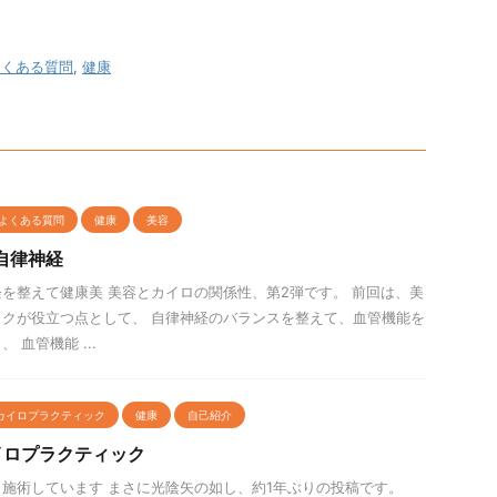
よくある質問
,
健康
よくある質問
健康
美容
自律神経
を整えて健康美 美容とカイロの関係性、第2弾です。 前回は、美
クが役立つ点として、 自律神経のバランスを整えて、血管機能を
 血管機能 ...
カイロプラクティック
健康
自己紹介
イロプラクティック
施術しています まさに光陰矢の如し、約1年ぶりの投稿です。