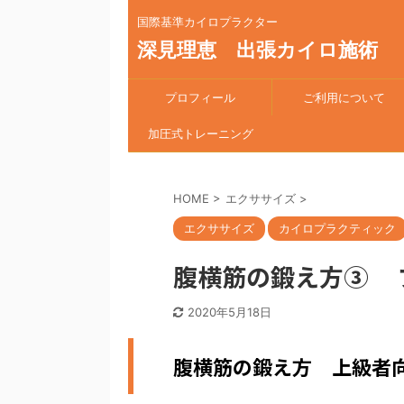
国際基準カイロプラクター
深見理恵 出張カイロ施術
プロフィール
ご利用について
加圧式トレーニング
HOME
>
エクササイズ
>
エクササイズ
カイロプラクティック
腹横筋の鍛え方③ 
2020年5月18日
腹横筋の鍛え方 上級者