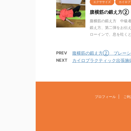
エクササイズ
カイロプ
腹横筋の鍛え方②
腹横筋の鍛え方 中級者
鍛え方、第二弾をお伝え
ローインで、息を吐くとき
PREV
腹横筋の鍛え方② ブレーシ
NEXT
カイロプラクティック出張施
プロフィール
ご利